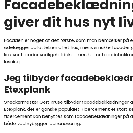
​​Facadebeklædnin
giver dit hus nyt li
​Facaden er noget af det første, som man bemærker på et
ødelægger opfattelsen af et hus, mens smukke facader gi
kræver facader vedligeholdelse, men her er facadebeklæ
løsning.
Jeg tilbyder facadebeklædn
Etexplank
​Snedkermester Gert Kruse tilbyder facadebeklædninger a
Etexplank, der er ganske populært. Fibercement er stort se
fibercement kan benyttes som facadebeklædninger på alt 
både ved nybyggeri og renovering.