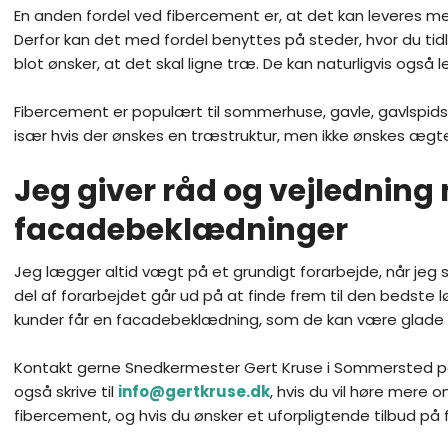
En anden fordel ved fibercement er, at det kan leveres med
Derfor kan det med fordel benyttes på steder, hvor du tidli
blot ønsker, at det skal ligne træ. De kan naturligvis også 
​Fibercement er populært til sommerhuse, gavle, gavlspid
især hvis der ønskes en træstruktur, men ikke ønskes ægt
Jeg giver råd og vejledning
facadebeklædninger
​Jeg lægger altid vægt på et grundigt forarbejde, når je
del af forarbejdet går ud på at finde frem til den bedste lø
kunder får en facadebeklædning, som de kan være glade f
Kontakt gerne Snedkermester Gert Kruse i Sommersted p
også skrive til
info@gertkruse.dk
, hvis du vil høre mer
fibercement, og hvis du ønsker et uforpligtende tilbud på 