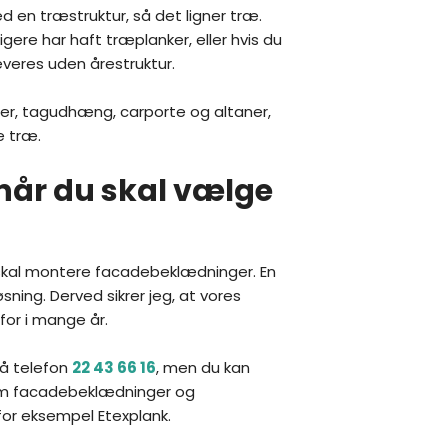
 en træstruktur, så det ligner træ.
gere har haft træplanker, eller hvis du
leveres uden årestruktur.
ser, tagudhæng, carporte og altaner,
e træ.
 når du skal vælge
g skal montere facadebeklædninger. En
sning. Derved sikrer jeg, at vores
or i mange år.
å telefon
22 43 66 16
, men du kan
e om facadebeklædninger og
for eksempel Etexplank.