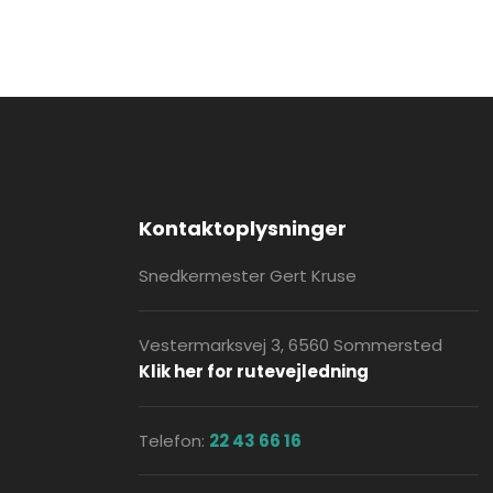
Kontakt​oplysninger
​Snedkermester Gert Kruse​
Vestermarksvej 3, 6560 Sommersted
Klik her for rutevejledning
Telefon:
22 43 66 16