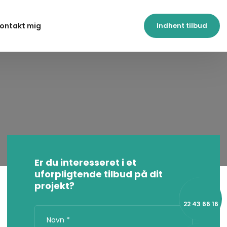
ontakt mig
Indhent tilbud
Er du ​interesseret i et
uforpligtende tilbud på dit
projekt?
22 43 66 16